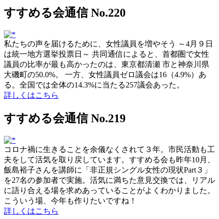
すすめる会通信 No.220
私たちの声を届けるために、女性議員を増やそう ～4月９日
は統一地方選挙投票日～ 共同通信によると、首都圏で女性
議員の比率が最も高かったのは、東京都清瀬 市と神奈川県
大磯町の50.0%。 一方、女性議員ゼロ議会は16（4.9%）あ
る。全国では全体の14.3%に当たる257議会あった。
詳しくはこちら
すすめる会通信 No.219
コロナ禍に生きることを余儀なくされて３年。市民活動も工
夫をして活気を取り戻しています。すすめる会も昨年10月、
飯島裕子さんを講師に「非正規シングル女性の現状Part３」
を27名の参加者で実施。活気に満ちた意見交換では、リアル
に語り合える場を求めあっていることがよくわかりました。
こういう場、今年も作りたいですね！
詳しくはこちら