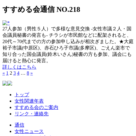
すすめる会通信 NO.218
27人参加（男性５人）で多様な意見交換 -女性市議２人・国
会議員秘書の発言も- チラシが市民館などに配架されると、
20代～70代までの方の参加申し込みが相次ぎました。★大庭
裕子市議(中原区)、赤石ひろ子市議(多摩区)、ごえん楽市で
知り合った国会議員(鈴木いさん)秘書の方も参加、議会にも
届けると熱心に発言。
詳しくはこちら
«
1
2
3
4
…
8
»
トップ
女性関連年表
すすめる会のご案内
リンク・連絡先
通信
女性ニュース