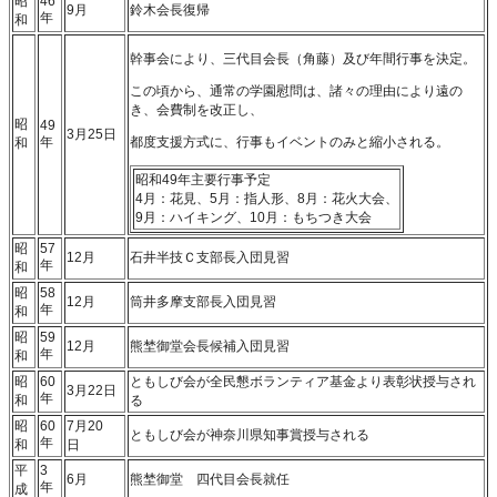
昭
46
9月
鈴木会長復帰
年
和
幹事会により、三代目会長（角藤）及び年間行事を決定。
この頃から、通常の学園慰問は、諸々の理由により遠の
き、会費制を改正し、
昭
49
3月25日
年
都度支援方式に、行事もイベントのみと縮小される。
和
昭和49年主要行事予定
4月：花見、5月：指人形、8月：花火大会、
9月：ハイキング、10月：もちつき大会
昭
57
12月
石井半技Ｃ支部長入団見習
年
和
昭
58
12月
筒井多摩支部長入団見習
年
和
昭
59
12月
熊埜御堂会長候補入団見習
年
和
昭
60
ともしび会が全民懇ボランティア基金より表彰状授与され
3月22日
年
和
る
昭
60
7月20
ともしび会が神奈川県知事賞授与される
年
和
日
平
3
6月
熊埜御堂 四代目会長就任
年
成