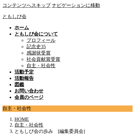
コンテンツへスキップ
ナビゲーションに移動
ともしび会
ホーム
ともしび会について
プロフィール
記念史35
感謝状受賞
社会貢献賞受賞
自主・社会性
活動予定
活動報告
図鑑
お問い合わせ
会員のページ
自主・社会性
HOME
自主・社会性
ともしび会の歩み [編集委員会]