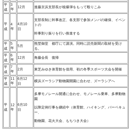
平
3
12月
進藤京浜支部長が核爆弾をもって殴りこみ
年
成
支部長制に幹事改正、各支部で参加メンバの確保、イベン
平
4月10
4
トの
年
成
日
幹事割り振りを行い推進する
平
5
熊埜御堂 都庁にて講演。同時に読売新聞の取材を受け
5月
年
成
る。
平
6
12月
角藤会長 復帰
年
成
平
7
2月
東芝みゆき体育館を借用、初の冬季スポーツ大会を開催
年
成
平
11
6月12
横浜ズーラシア動物園開園に合わせ、ズーラシアへ
年
成
日
多摩モノレール開通に合わせ、モノレール乗車、多摩動物
園
平
6月10
12
以降定例行事を継続中（体育館、ハイキング、バーベキュ
年
成
日
ー、
動物園、花火大会、もちつき大会）