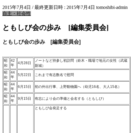
2015年7月4日
/ 最終更新日時 :
2015年7月4日
tomoshibi-admin
自主・社会性
ともしび会の歩み [編集委員会]
ともしび会の歩み [編集委員会]
昭
42
ノートなど持参し初訪問（鈴木・職場で地元の女性（武蔵
4月28日
年
和
新城）
昭
44
5月22日
これまで有志数名で慰問
年
和
昭
44
6月15日
初の外出行事、上野動物園へ（幼児16名、大人15名）
年
和
昭
44
9月15日
有志により会の準備と会名する（ともしび）
年
和
ともしび会発足する