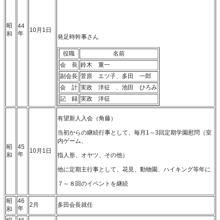
昭
44
10月1日
年
和
発足時幹事さん
役職
名前
会 長
鈴木 重一
副会長
菅原 エツ子、多田 一郎
会 計
実政 洋征 、池田 ひろみ
記 録
実政 洋征
有望新人入会（角藤）
当初からの継続行事として、毎月1～3回定期学園慰問（室
内ゲーム、
昭
45
10月1日
年
和
指人形、オヤツ、その他）
他に定期主行事として、花見、動物園、ハイキング等年に
７～８回のイベントを継続
昭
46
2月
多田会長就任
年
和