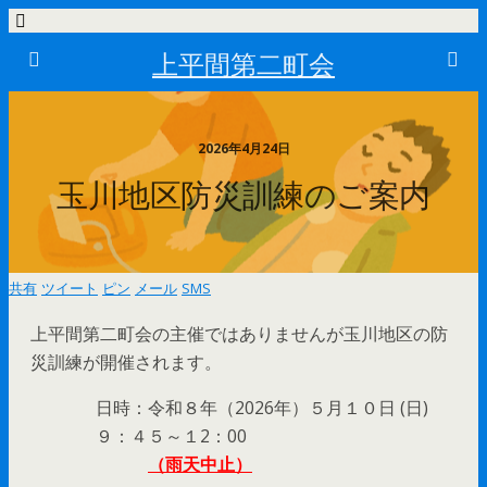
上平間第二町会
2026年4月24日
玉川地区防災訓練のご案内
共有
ツイート
ピン
メール
SMS
上平間第二町会の主催ではありませんが玉川地区の防
災訓練が開催されます。
日時：令和８年（2026年）５月１０日 (日)
９：４５～１2：00
（雨天中止）