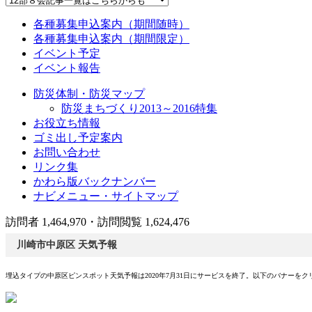
各種募集申込案内（期間随時）
各種募集申込案内（期間限定）
イベント予定
イベント報告
防災体制・防災マップ
防災まちづくり2013～2016特集
お役立ち情報
ゴミ出し予定案内
お問い合わせ
リンク集
かわら版バックナンバー
ナビメニュー・サイトマップ
訪問者 1,464,970・訪問閲覧 1,624,476
川崎市中原区 天気予報
埋込タイプの中原区ピンスポット天気予報は2020年7月31日にサービスを終了。以下のバナーを