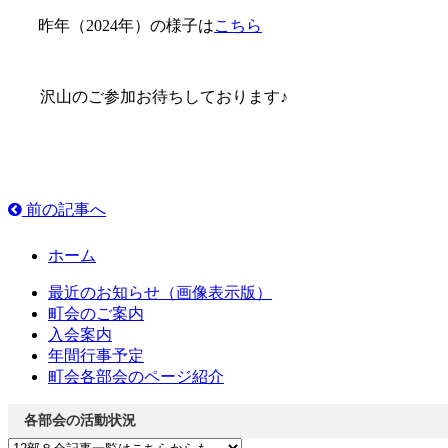
昨年（2024年）の様子は
こちら
沢山のご参加お待ちしております♪
前の記事へ
ホーム
最近のお知らせ（画像表示版）
町会のご案内
入会案内
年間行事予定
町会各部会のページ紹介
各部会の活動状況