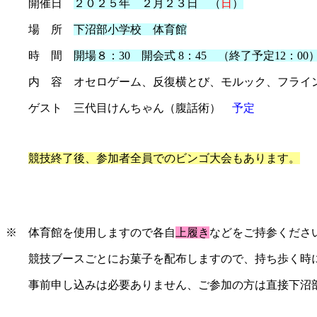
開催日
２０２５年 ２月２３日 （
日
）
場 所
下沼部小学校 体育館
時 間
開場８：30 開会式 8：45 （終了予定12：00
内 容 オセロゲーム、反復横とび、モルック、フライ
ゲスト 三代目けんちゃん（腹話術）
予定
競技終了後、参加者全員でのビンゴ大会もあります。
※ 体育館を使用しますので各自
上履き
などをご持参くださ
競技ブースごとにお菓子を配布しますので、持ち歩く時に
事前申し込みは必要ありません、ご参加の方は直接下沼部